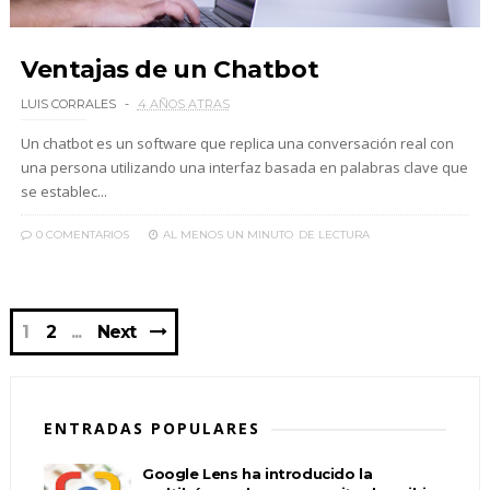
Ventajas de un Chatbot
LUIS CORRALES
4 AÑOS ATRAS
Un chatbot es un software que replica una conversación real con
una persona utilizando una interfaz basada en palabras clave que
se establec...
0 COMENTARIOS
AL MENOS UN MINUTO
DE LECTURA
1
2
Next
ENTRADAS POPULARES
Google Lens ha introducido la