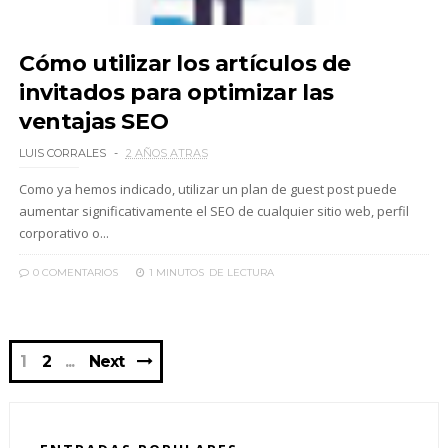
Cómo utilizar los artículos de
invitados para optimizar las
ventajas SEO
LUIS CORRALES
2 AÑOS ATRAS
Como ya hemos indicado, utilizar un plan de guest post puede
aumentar significativamente el SEO de cualquier sitio web, perfil
corporativo o...
0 COMENTARIOS
1 MINUTOS
DE LECTURA
1
2
Next